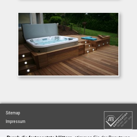
Sitemap
Impressum
Tarte au citron Cookie