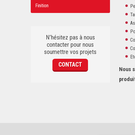
Finition
Pe
Ta
As
Po
N’hésitez pas à nous
Co
contacter pour nous
Co
soumettre vos projets
Et
CONTACT
Nous s
produi